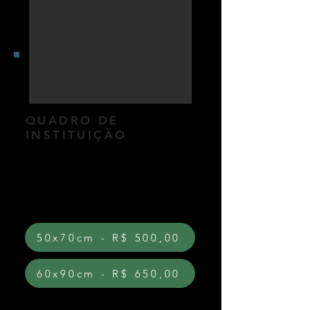
QUADRO DE
INSTITUIÇÃO
Quadro de parede para a
instituição. Diagramação exclusiva
para a turma, seguindo os
protocolos da instituição.
50x70cm - R$ 500,00
60x90cm - R$ 650,00