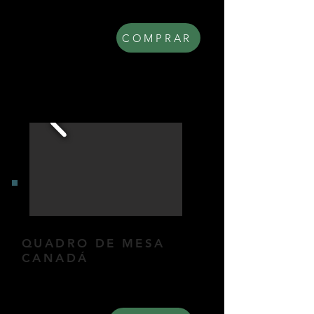
Dimensões: 16x22cm.
R$ 130,00
COMPRAR
QUADRO DE MESA
CANADÁ
Quadro de mesa coletivo.
Dimensões: 30x60cm.