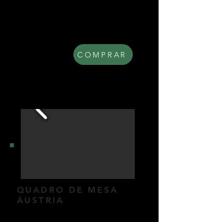
Quadro de parede com moldura
em madeira, vidro frontal e
paspatur (opcional). Dimensões:
47x77cm.
R$ 310,00
COMPRAR
QUADRO DE MESA
ÁUSTRIA
Quadro de mesa individual.