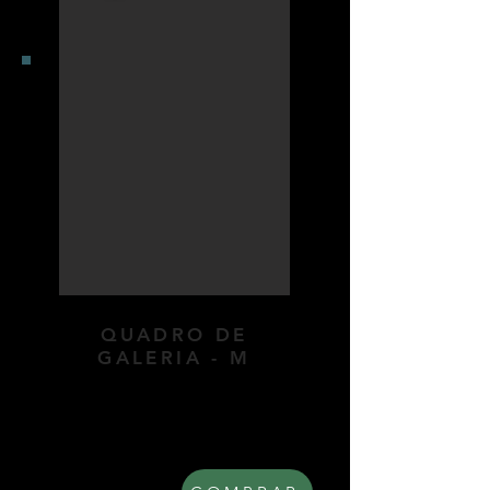
QUADRO DE
GALERIA - M
Quadro de parede com moldura
em madeira, vidro frontal e
paspatur (opcional). Dimensões:
47x67cm.