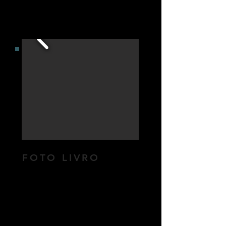
FOTO LIVRO
Capa dura fotográfica laminada
com filme;
Impresso em papel fotográfico
profissional;
Laminação UV nas páginas;
Abertura 180°;