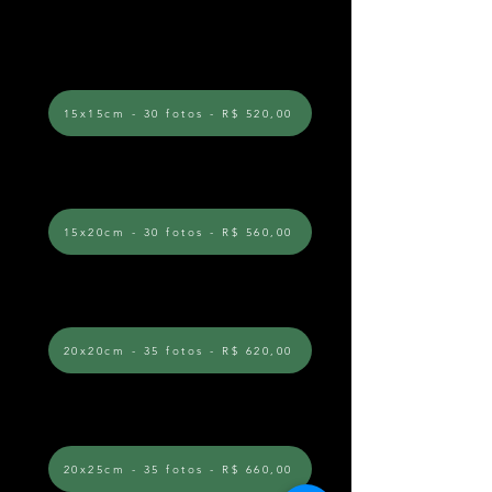
Gramatura de 400 g/m2;
20 páginas;
15x15cm - 30 fotos - R$ 520,00
*Página extra R$ 23,00 com 3
fotos cada
15x20cm - 30 fotos - R$ 560,00
*Página extra R$ 25,00 com 3
fotos cada
20x20cm - 35 fotos - R$ 620,00
*Página extra R$ 32,00 com 3
fotos cada
20x25cm - 35 fotos - R$ 660,00