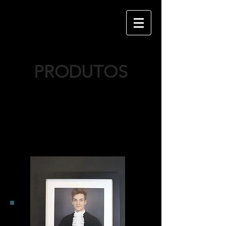
PRODUTOS
Contamos com diversos produtos exclusivos para
eternizar um dos momentos mais importantes da sua
vida:
a sua FORMATURA!
Confira abaixo e selecione a solução ideal para você: