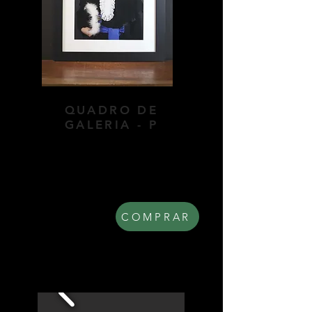
QUADRO DE
GALERIA - P
Quadro de parede com moldura
em madeira, vidro frontal e
paspatur (opcional). Dimensões:
47x57cm.
R$ 240,00
COMPRAR