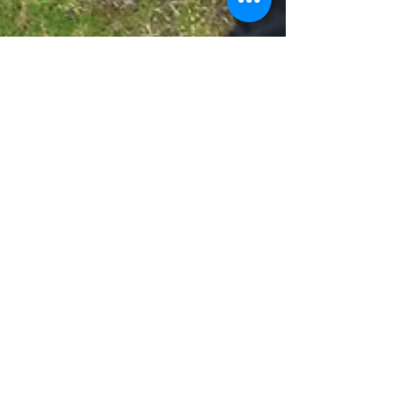
Planejamento e
Organização de Formatura
Colação de Grau. Todo mundo sonha em ter uma
formatura linda, bem organizada e cheia de gente