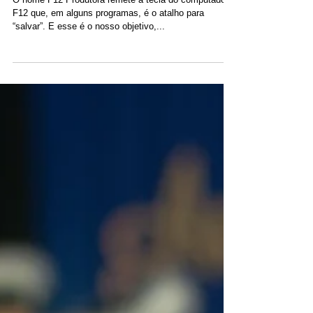
Sobre nós
O nome F12 Produtora remete à tecla do computador
F12 que, em alguns programas, é o atalho para
“salvar”. E esse é o nosso objetivo,...