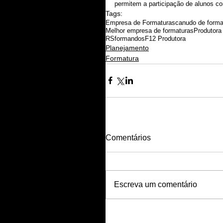
permitem a participação de alunos c
Tags:
Empresa de Formaturas
canudo de forma
Melhor empresa de formaturas
Produtora
RS
formandos
F12 Produtora
Planejamento
Formatura
Comentários
Escreva um comentário