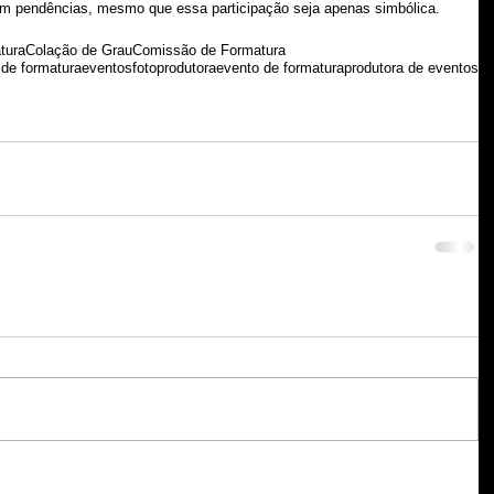
om pendências, mesmo que essa participação seja apenas simbólica.
tura
Colação de Grau
Comissão de Formatura
 de formatura
eventos
foto
produtora
evento de formatura
produtora de eventos